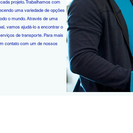
 cada projeto. Trabalhamos com
erecendo uma variedade de opções
 todo o mundo. Através de uma
al, vamos ajudá-lo a encontrar o
rviços de transporte. Para mais
 em contato com um de nossos