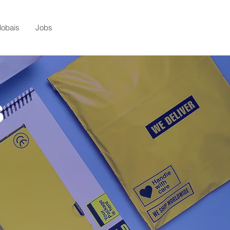
lobais
Jobs
s