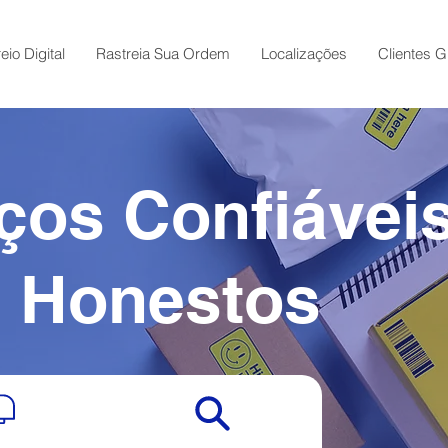
eio Digital
Rastreia Sua Ordem
Localizações
Clientes G
ços Confiávei
e Honestos